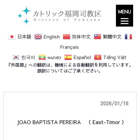
MENU
日本語
English
简体中文
繁體中文
Français
한국어
ဗမာစာ
Español
Tiếng Việt
A Journey of Faith: From East-Timor to
『外国語』への翻訳は、機械による自動翻訳を利用しています。
Japan
誤訳についてはご了承ください。
2026/01/16
JOAO BAPTISTA PEREIRA
（ East-Timor ）