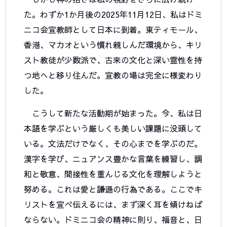
た。わずか1か月後の2025年11月12日、私はドミ
ニコ会宣教師として日本に到着。東ティモール、
香港、マカオという慣れ親しんだ環境から、キリ
スト教徒が少数派で、古来の文化と深い霊性を持
つ地へと移り住んだ。宣教の場は完全に様変わり
した。
こうして新たな活動期が始まった。今、私は日
本語を学ぶという厳しくも美しい課題に没頭して
いる。文法だけでなく、その心までを学ぶのだ。
漢字を学び、ニュアンス豊かな言葉を練習し、調
和と敬意、間接性を重んじる文化を理解しようと
努める。これは愛と謙遜の行為である。ここでキ
リストを宣べ伝えるには、まず深く耳を傾けねば
ならない。ドミニコ会の精神に則り、福音と、日