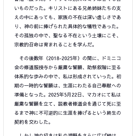
いものだった。キリストにある兄弟姉妹たちの支
えの中にあっても、家族の不在は深い虚しさであ
り、神の前に捧げられた具体的な犠牲であった。
その孤独の中で、聖なる不在という土壌にこそ、
宗教的召命は育まれることを学んだ。
その後数年（2018-2025年）の間に、ドミニコ
会の修道服授与から厳粛な誓願、助祭叙階に至る
体系的な歩みの中で、私は形成されていった。初
期の一時的な誓願は、生涯にわたる自己奉献への
準備となった。2025年5月22日、マカオにて私は
厳粛な誓願を立て、説教者修道会を通じて死に至
るまで神に不可逆的に生涯を捧げるという終生の
契約を交わした。
しかし神の招きは私の視野をさらに広げ続け