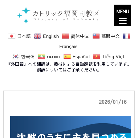
MENU
日本語
English
简体中文
繁體中文
Français
한국어
ဗမာစာ
Español
Tiếng Việt
四旬節 「沈黙のうちに主を見つめる」 主催：
『外国語』への翻訳は、機械による自動翻訳を利用しています。
教区宣教養成委員会
誤訳についてはご了承ください。
2026/01/16