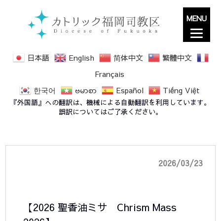
MENU
日本語
English
简体中文
繁體中文
Français
한국어
ဗမာစာ
Español
Tiếng Việt
2026 聖香油ミサ・復活の主日 ライブ配信の
『外国語』への翻訳は、機械による自動翻訳を利用しています。
お知らせ
誤訳についてはご了承ください。
2026/03/23
【2026 聖香油ミサ Chrism Mass