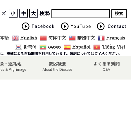
小
中
大
イズ
検索:
本語
English
简体中文
繁體中文
Français
한국어
ဗမာစာ
Español
Tiếng Việt
は、機械による自動翻訳を利用しています。誤訳についてはご了承ください。
会・巡礼地
教区概要
よくある質問
hes & Pilgrimage
About the Diocese
Q&A