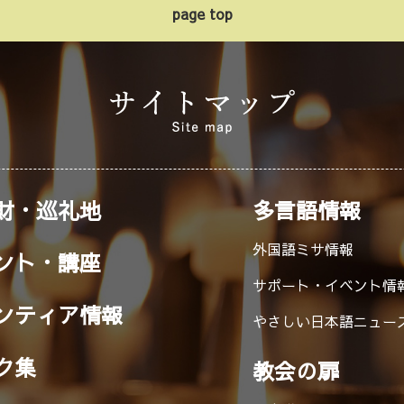
page top
財・巡礼地
多言語情報
外国語ミサ情報
ント・講座
サポート・イベント情
ンティア情報
やさしい日本語ニュー
ク集
教会の扉