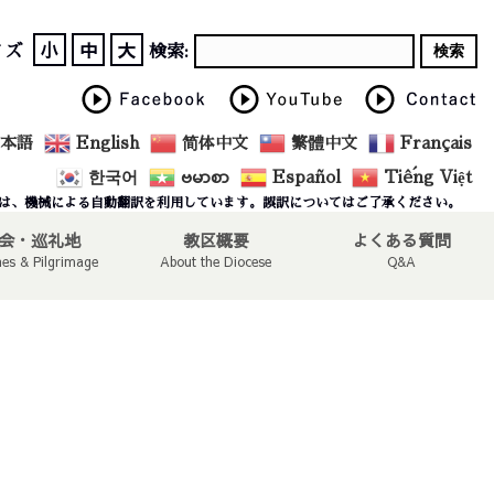
小
中
大
イズ
検索:
本語
English
简体中文
繁體中文
Français
한국어
ဗမာစာ
Español
Tiếng Việt
は、機械による自動翻訳を利用しています。誤訳についてはご了承ください。
会・巡礼地
教区概要
よくある質問
hes & Pilgrimage
About the Diocese
Q&A