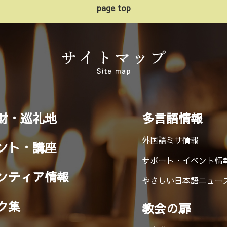
page top
財・巡礼地
多言語情報
外国語ミサ情報
ント・講座
サポート・イベント情
ンティア情報
やさしい日本語ニュー
ク集
教会の扉