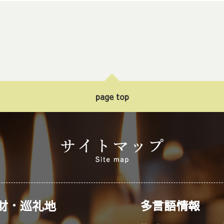
ト
page top
財・巡礼地
多言語情報