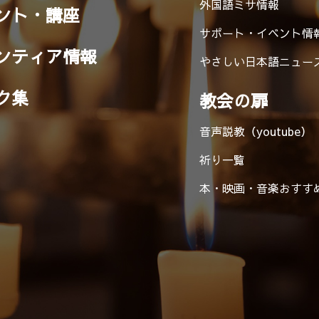
外国語ミサ情報
ント・講座
サポート・イベント情
ンティア情報
やさしい日本語ニュー
ク集
教会の扉
音声説教（youtube）
祈り一覧
本・映画・音楽
おすす