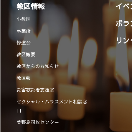
教区情報
イベ
小教区
ボラ
事業所
リン
修道会
教区概要
教区からのお知らせ
教区報
災害被災者支援室
セクシャル・ハラスメント相談窓
口
美野島司牧センター