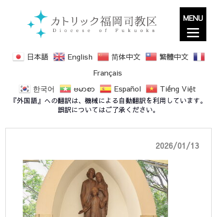
MENU
日本語
English
简体中文
繁體中文
Français
한국어
ဗမာစာ
Español
Tiếng Việt
20250817-外祭壇
『外国語』への翻訳は、機械による自動翻訳を利用しています。
誤訳についてはご了承ください。
2026/01/13