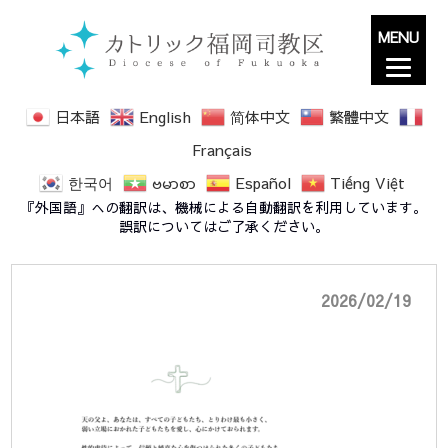
MENU
日本語
English
简体中文
繁體中文
Français
한국어
ဗမာစာ
Español
Tiếng Việt
20260306-prayer
『外国語』への翻訳は、機械による自動翻訳を利用しています。
誤訳についてはご了承ください。
2026/02/19