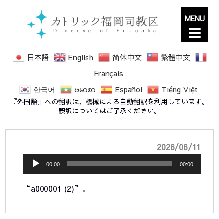
MENU
日本語
English
简体中文
繁體中文
Français
한국어
ဗမာစာ
Español
Tiếng Việt
a000001 (2)
『外国語』への翻訳は、機械による自動翻訳を利用しています。
誤訳についてはご了承ください。
音
2026/06/11
声
00:00
00:00
プ
“a000001 (2)”。
レ
ー