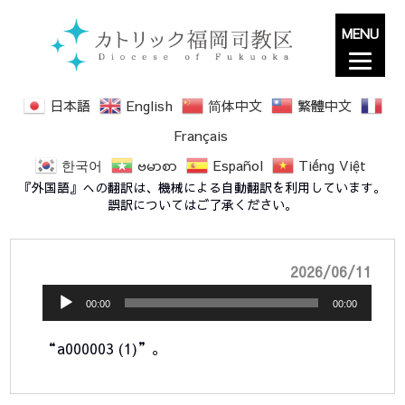
MENU
日本語
English
简体中文
繁體中文
Français
한국어
ဗမာစာ
Español
Tiếng Việt
a000003 (1)
『外国語』への翻訳は、機械による自動翻訳を利用しています。
誤訳についてはご了承ください。
音
2026/06/11
声
00:00
00:00
プ
“a000003 (1)”。
レ
ー