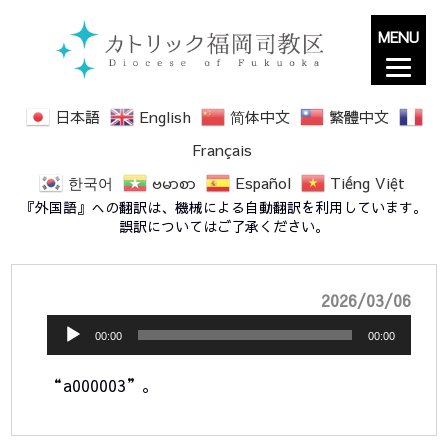
MENU
日本語
English
简体中文
繁體中文
Français
한국어
ဗမာစာ
Español
Tiếng Việt
a000003
『外国語』への翻訳は、機械による自動翻訳を利用しています。
誤訳についてはご了承ください。
音
2026/03/06
声
00:00
00:00
プ
“a000003”。
レ
ー