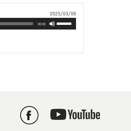
音
2025/03/06
声
ボ
00:00
プ
リ
レ
ュ
ー
ー
ヤ
ム
ー
調
節
に
は
上
下
矢
印