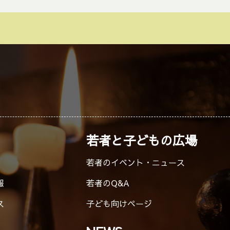
キ
ー
を
使
っ
て
く
だ
さ
若者と子どもの広場
い。
若者のイベント・ニュース
報
若者のQ&A
ス
子ども向けページ