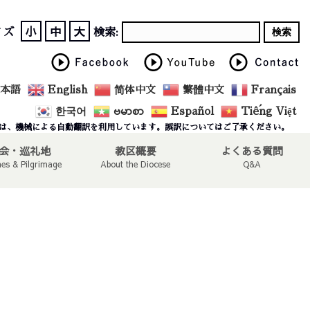
小
中
大
イズ
検索:
本語
English
简体中文
繁體中文
Français
한국어
ဗမာစာ
Español
Tiếng Việt
は、機械による自動翻訳を利用しています。誤訳についてはご了承ください。
会・巡礼地
教区概要
よくある質問
hes & Pilgrimage
About the Diocese
Q&A