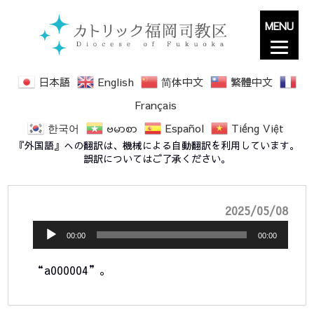
MENU
日本語
English
简体中文
繁體中文
Français
한국어
ဗမာစာ
Español
Tiếng Việt
a000004
『外国語』への翻訳は、機械による自動翻訳を利用しています。
誤訳についてはご了承ください。
音
2025/05/08
声
00:00
00:00
プ
“a000004”。
レ
ー