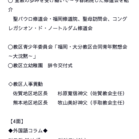
〇 宣教の歩みを受け継いで～今春閉院した修道会を紹
介
聖パウロ修道会・福岡修道院、聖母訪問会、コング
レガシオン・ド・ノートルダム修道会
〇教区青少年委員会「福岡・大分教区合同青年黙想会
～大沈黙～」
〇教区立幼稚園 辞令交付式
◇教区人事異動
佐賀地区地区長 杉原寛信神父（佐賀教会主任）
熊本地区地区長 牧山美好神父（手取教会主任）
【4面】
◆外国語コラム◆