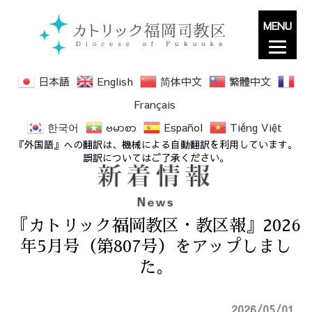
MENU
日本語
English
简体中文
繁體中文
Français
한국어
ဗမာစာ
Español
Tiếng Việt
『外国語』への翻訳は、機械による自動翻訳を利用しています。
誤訳についてはご了承ください。
『カトリック福岡教区・教区報』2026
年5月号（第807号）をアップしまし
た。
2026/05/01