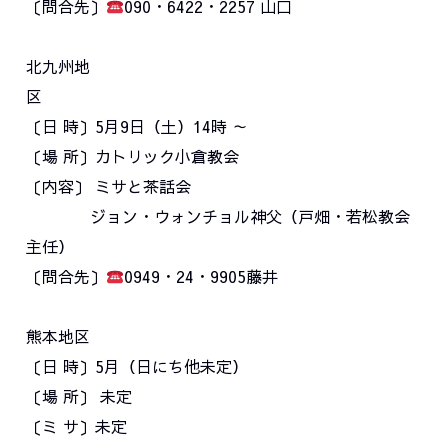
〔問合先〕
090・6422・2257 山口
北九州地
〔日 時〕5月9日（土）14時 ～
〔場 所〕カトリック小倉教会
〔内容〕 ミサと茶話会
ジョン・ウォンチョル神父（戸畑・若松教会
主任）
〔問合先〕
0949・24・9905藤井
熊本地区
〔日 時〕5月（日にち他未定）
〔場 所〕 未定
〔ミ サ〕未定