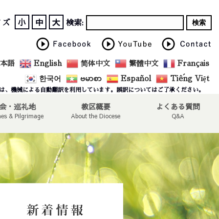
小
中
大
イズ
検索:
本語
English
简体中文
繁體中文
Français
한국어
ဗမာစာ
Español
Tiếng Việt
は、機械による自動翻訳を利用しています。誤訳についてはご了承ください。
会・巡礼地
教区概要
よくある質問
hes & Pilgrimage
About the Diocese
Q&A