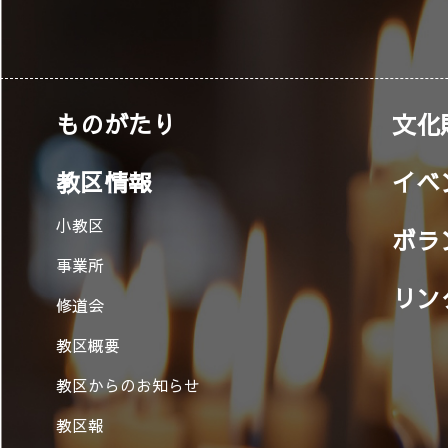
ものがたり
文化
教区情報
イベ
小教区
ボラ
事業所
リン
修道会
教区概要
教区からのお知らせ
教区報