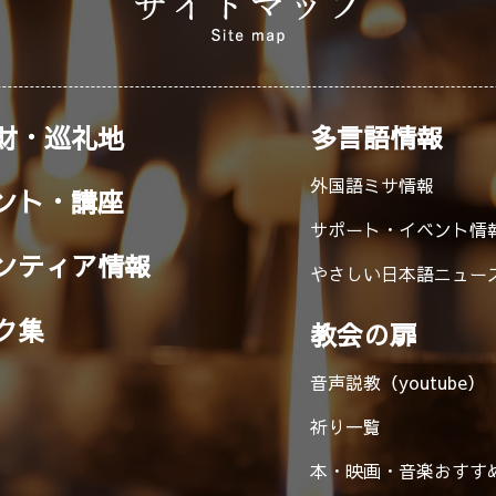
財・巡礼地
多言語情報
外国語ミサ情報
ント・講座
サポート・イベント情
ンティア情報
やさしい日本語ニュー
ク集
教会の扉
音声説教（youtube）
祈り一覧
本・映画・音楽
おすす