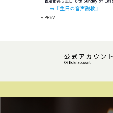
復活節第６主日 ６th Sunday of E
⇒
「主日の音声説教」
« PREV
公式アカウン
Official account