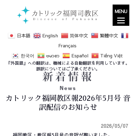
MENU
日本語
English
简体中文
繁體中文
Français
한국어
ဗမာစာ
Español
Tiếng Việt
『外国語』への翻訳は、機械による自動翻訳を利用しています。
誤訳についてはご了承ください。
カトリック福岡教区報2026年5月号 音
訳配信のお知らせ
2026/05/07
福岡教区・教区報5月号の音訳が整いました。