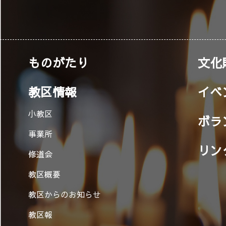
ものがたり
文化
教区情報
イベ
小教区
ボラ
事業所
リン
修道会
教区概要
教区からのお知らせ
教区報