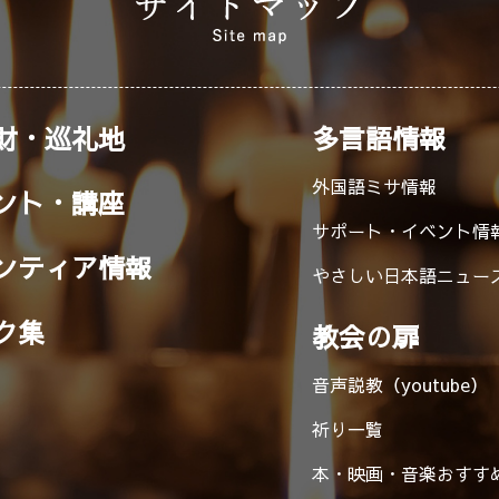
財・巡礼地
多言語情報
外国語ミサ情報
ント・講座
サポート・イベント情
ンティア情報
やさしい日本語ニュー
ク集
教会の扉
音声説教（youtube）
祈り一覧
本・映画・音楽
おすす