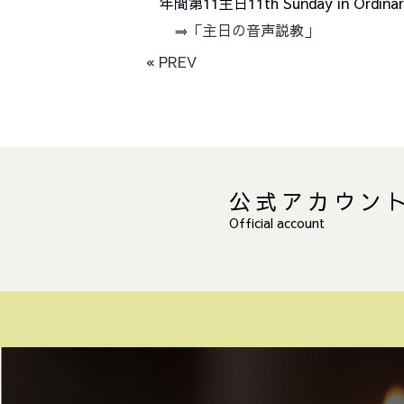
年間第11主日11th Sunday in Ord
⇒
「主日の音声説教」
« PREV
公式アカウン
Official account