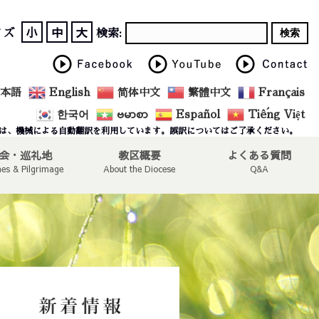
小
中
大
イズ
検索:
本語
English
简体中文
繁體中文
Français
한국어
ဗမာစာ
Español
Tiếng Việt
は、機械による自動翻訳を利用しています。誤訳についてはご了承ください。
会・巡礼地
教区概要
よくある質問
hes & Pilgrimage
About the Diocese
Q&A