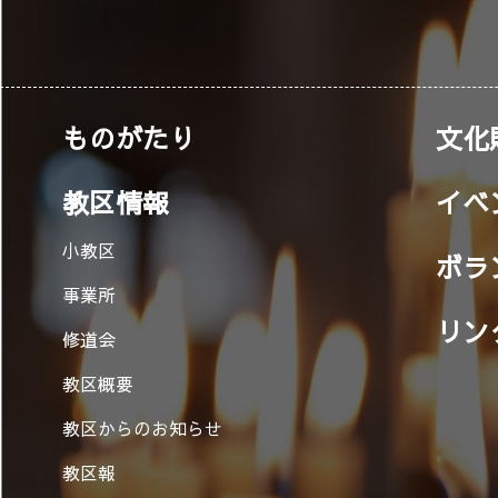
ものがたり
文化
教区情報
イベ
小教区
ボラ
事業所
リン
修道会
教区概要
教区からのお知らせ
教区報