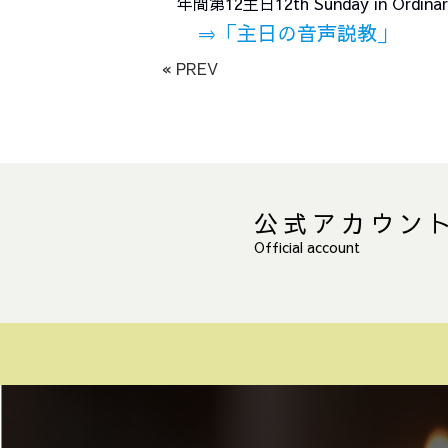
年間第12主日12th Sunday in Ord
⇒
「主日の音声説教」
« PREV
公式アカウン
Official account