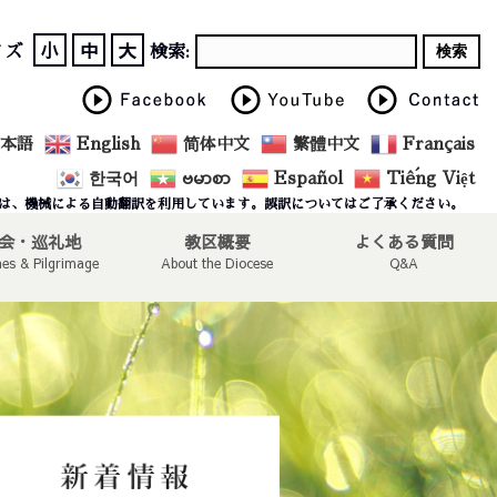
小
中
大
イズ
検索:
本語
English
简体中文
繁體中文
Français
한국어
ဗမာစာ
Español
Tiếng Việt
は、機械による自動翻訳を利用しています。誤訳についてはご了承ください。
会・巡礼地
教区概要
よくある質問
hes & Pilgrimage
About the Diocese
Q&A