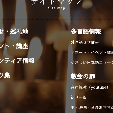
財・巡礼地
多言語情報
外国語ミサ情報
ント・講座
サポート・イベント情
ンティア情報
やさしい日本語ニュー
ク集
教会の扉
音声説教（youtube）
祈り一覧
本・映画・音楽
おすす