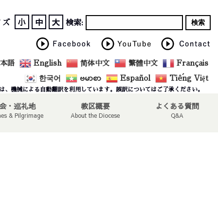
小
中
大
イズ
検索:
本語
English
简体中文
繁體中文
Français
한국어
ဗမာစာ
Español
Tiếng Việt
は、機械による自動翻訳を利用しています。誤訳についてはご了承ください。
会・巡礼地
教区概要
よくある質問
hes & Pilgrimage
About the Diocese
Q&A