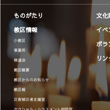
ものがたり
文化
教区情報
イベ
小教区
ボラ
事業所
リン
修道会
教区概要
教区からのお知らせ
教区報
災害被災者支援室
セクシャル・ハラスメント相談窓