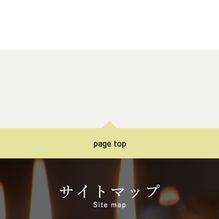
ト
page top