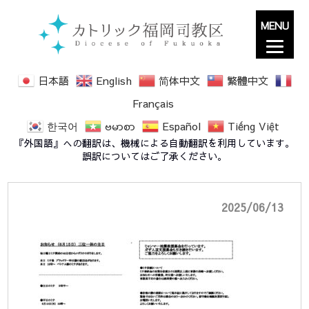
MENU
日本語
English
简体中文
繁體中文
Français
한국어
ဗမာစာ
Español
Tiếng Việt
notice20250615
『外国語』への翻訳は、機械による自動翻訳を利用しています。
誤訳についてはご了承ください。
2025/06/13