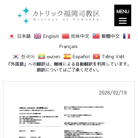
MENU
日本語
English
简体中文
繁體中文
Français
한국어
ဗမာစာ
Español
Tiếng Việt
notice20260222
『外国語』への翻訳は、機械による自動翻訳を利用しています。
誤訳についてはご了承ください。
2026/02/19