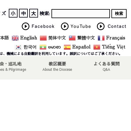
小
中
大
イズ
検索:
本語
English
简体中文
繁體中文
Français
한국어
ဗမာစာ
Español
Tiếng Việt
は、機械による自動翻訳を利用しています。誤訳についてはご了承ください。
会・巡礼地
教区概要
よくある質問
hes & Pilgrimage
About the Diocese
Q&A