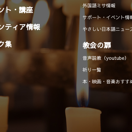
外国語ミサ情報
ント・講座
サポート・イベント情
ンティア情報
やさしい日本語ニュー
ク集
教会の扉
音声説教（youtube）
祈り一覧
本・映画・音楽
おすす