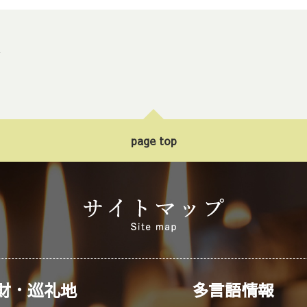
ト
page top
財・巡礼地
多言語情報