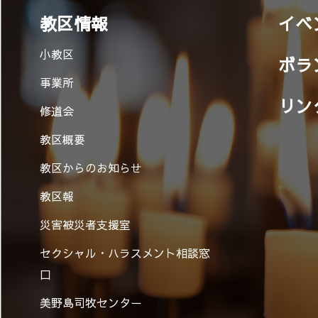
教区情報
イベ
小教区
ボラ
事業所
リン
修道会
教区概要
教区からのお知らせ
教区報
災害被災者支援室
セクシャル・ハラスメント相談窓
口
美野島司牧センター