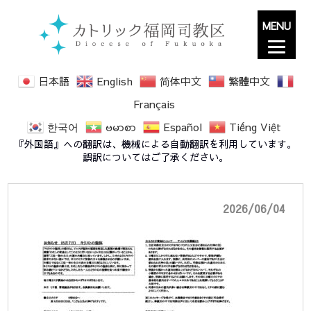
MENU
日本語
English
简体中文
繁體中文
Français
한국어
ဗမာစာ
Español
Tiếng Việt
notice20260607
『外国語』への翻訳は、機械による自動翻訳を利用しています。
誤訳についてはご了承ください。
2026/06/04