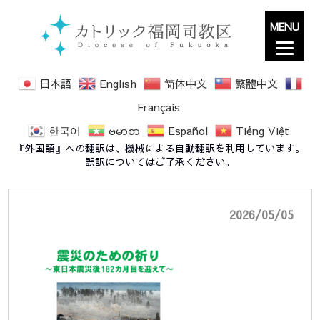
MENU
日本語
English
简体中文
繁體中文
Français
한국어
ဗမာစာ
Español
Tiếng Việt
20260505_092819
『外国語』への翻訳は、機械による自動翻訳を利用しています。
誤訳についてはご了承ください。
2026/05/05