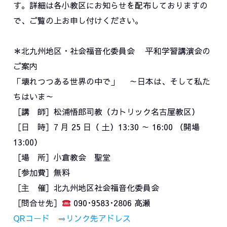
す。詳細は各小教区にお知らせを配布しておりますの
で、ご覧の上お申し付けください。
＊北九州地区・社会福音化委員会 平和学習講演会の
ご案内
「壊れつつある世界の中で」 ～日本は、そして私た
ちはいま～
［講 師］松浦悟郎司教（カトリック名古屋教区）
［日 時］7 月 25 日（ 土）13:30 ～ 16:00 （開場
13:00）
［場 所］小倉教会 聖堂
［参加費］無料
［主 催］北九州地区社会福音化委員会
［問合せ先］
090･9583･2806 高瀬
QRコード ⇒リンク先アドレス