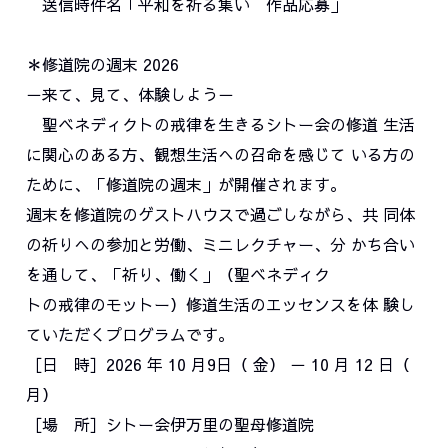
送信時件名「平和を祈る集い 作品応募」
＊修道院の週末 2026
－来て、見て、体験しよう－
聖ベネディクトの戒律を生きるシトー会の修道 生活
に関心のある方、観想生活への召命を感じて いる方の
ために、「修道院の週末」が開催されます。
週末を修道院のゲストハウスで過ごしながら、共 同体
の祈りへの参加と労働、ミニレクチャー、分 かち合い
を通して、「祈り、働く」（聖ベネディク
トの戒律のモットー）修道生活のエッセンスを体 験し
ていただくプログラムです。
［日 時］2026 年 10 月9日（ 金） － 10 月 12 日（
月）
［場 所］シトー会伊万里の聖母修道院