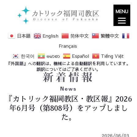
MENU
日本語
English
简体中文
繁體中文
Français
한국어
ဗမာစာ
Español
Tiếng Việt
『外国語』への翻訳は、機械による自動翻訳を利用しています。
誤訳についてはご了承ください。
『カトリック福岡教区・教区報』2026
年6月号（第808号）をアップしまし
た。
2026/06/03