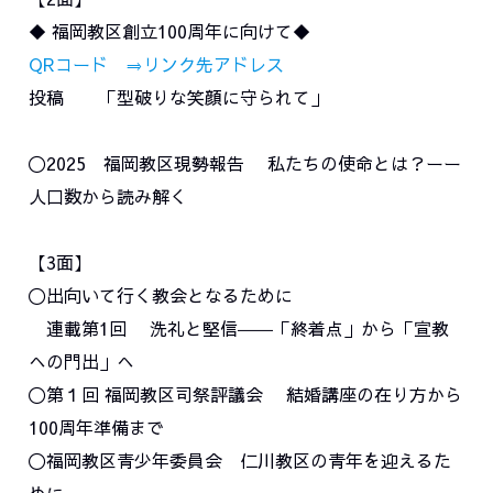
◆ 福岡教区創立100周年に向けて◆
QRコード
⇒リンク先アドレス
投稿 「型破りな笑顔に守られて」
〇2025 福岡教区現勢報告 私たちの使命とは？ーー
人口数から読み解く
【3面】
〇出向いて行く教会となるために
連載第1回 洗礼と堅信――「終着点」から「宣教
への門出」へ
〇第１回 福岡教区司祭評議会 結婚講座の在り方から
100周年準備まで
〇福岡教区青少年委員会 仁川教区の青年を迎えるた